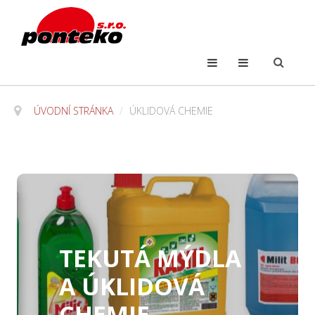
ÚVODNÍ STRÁNKA
/
ÚKLIDOVÁ CHEMIE
TEKUTÁ MÝDLA
A ÚKLIDOVÁ
CHEMIE