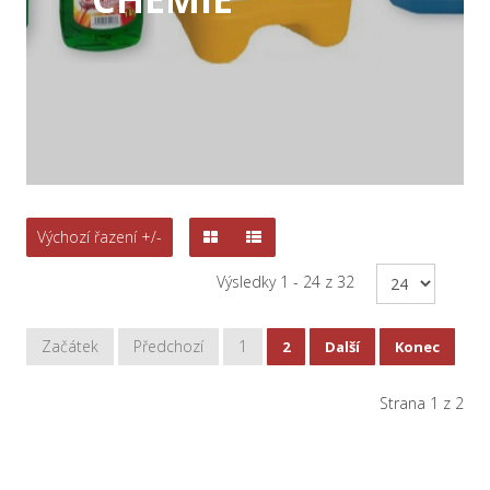
Výchozí řazení +/-
Výsledky 1 - 24 z 32
Začátek
Předchozí
1
2
Další
Konec
Strana 1 z 2