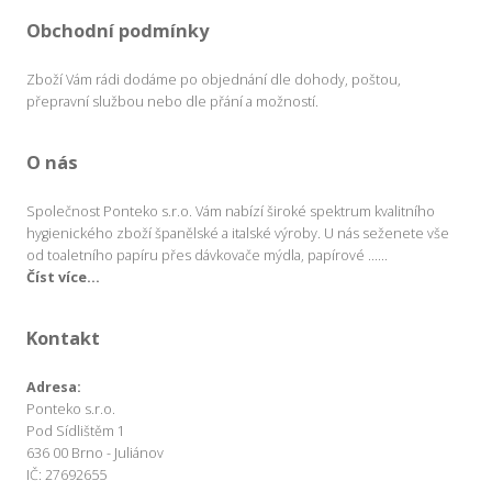
Obchodní podmínky
Zboží Vám rádi dodáme po objednání dle dohody, poštou,
přepravní službou nebo dle přání a možností.
O nás
Společnost Ponteko s.r.o. Vám nabízí široké spektrum kvalitního
hygienického zboží španělské a italské výroby. U nás seženete vše
od toaletního papíru přes dávkovače mýdla, papírové ......
Číst více...
Kontakt
Adresa:
Ponteko s.r.o.
Pod Sídlištěm 1
636 00 Brno - Juliánov
IČ: 27692655