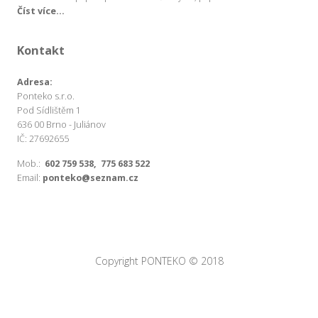
Číst více...
Kontakt
Adresa:
Ponteko s.r.o.
Pod Sídlištěm 1
636 00 Brno - Juliánov
IČ: 27692655
Mob.:
602 759 538, 775 683 522
Email:
ponteko@seznam.cz
Copyright PONTEKO © 2018