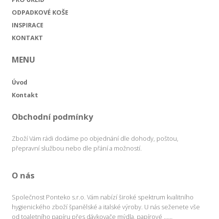
ODPADKOVÉ KOŠE
INSPIRACE
KONTAKT
MENU
Úvod
Kontakt
Obchodní podmínky
Zboží Vám rádi dodáme po objednání dle dohody, poštou,
přepravní službou nebo dle přání a možností.
O nás
Společnost Ponteko s.r.o. Vám nabízí široké spektrum kvalitního
hygienického zboží španělské a italské výroby. U nás seženete vše
od toaletního papíru přes dávkovače mýdla, papírové ......