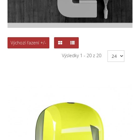
Výchozí řazení +/-
Výsledky 1 - 20 z 20